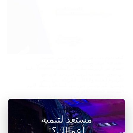
كيف تقوم ميني هوستنج تكنولوجيس بتبسيط
استضافة الويب وتمكين الشركات الصغيرة من
النجاح عبر الإنترنت مكتوب بواسطة: Luka Dragovic
في سوق استضافة الويب المزدحم الذي يعج
بالرسوم الخفية والباقات المُربكة، تبرز ميني
هوستنج تكنولوجيس بعروضها الشفافة وسهلة الفهم
المُصممة خصيصًا للأفراد…
Minihosting Technologies Admin
يوليو 28, 2025
مستعد لتنمية
أعمالك؟!