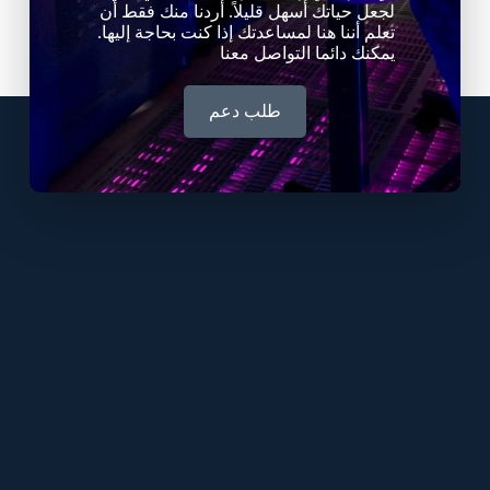
لجعل حياتك أسهل قليلاً. أردنا منك فقط أن
تعلم أننا هنا لمساعدتك إذا كنت بحاجة إليها.
يمكنك دائما التواصل معنا
طلب دعم
Buy cheap website traffic
Best Automated Bot Traffic
Impact-Site-Verification: cb2b9c59-e8b9-4756-b652-
e89d171ddc80