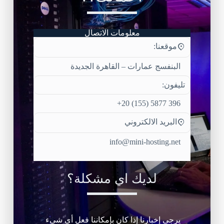
معلومات الاتصال
موقعنا:
البنفسج عمارات – القاهرة الجديدة
تليفون:
396 5877 (155) 20+
البريد الالكتروني
info@mini-hosting.net
لديك اي مشكلة؟
يرجى إخبارنا إذا كان بإمكاننا فعل أي شيء