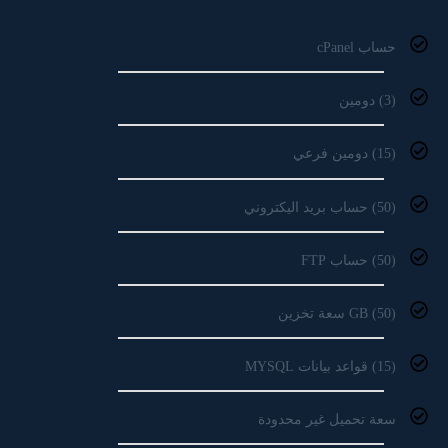
حساب cPanel
(3) دومين
(15) دومين فرعي
(50) حساب بريد اليكتروني
(50) حساب FTP
(50) GB سعة تخزين
(15) قواعد بيانات MYSQL
سعة تحميل غير محدودة