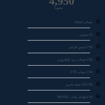
4,950
سنويا
حساب cPanel
(2) دومين
(10) دومين فرعي
(30) حساب بريد اليكتروني
(30) حساب FTP
(30) GB سعة تخزين
(10) قواعد بيانات MYSQL