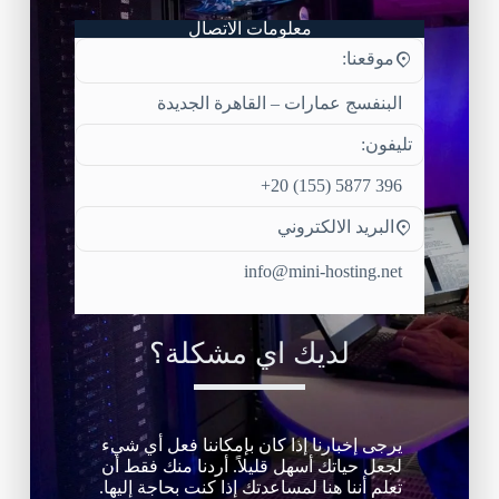
معلومات الاتصال
موقعنا:
البنفسج عمارات – القاهرة الجديدة
تليفون:
396 5877 (155) 20+
البريد الالكتروني
info@mini-hosting.net
لديك اي مشكلة؟
يرجى إخبارنا إذا كان بإمكاننا فعل أي شيء
لجعل حياتك أسهل قليلاً. أردنا منك فقط أن
تعلم أننا هنا لمساعدتك إذا كنت بحاجة إليها.