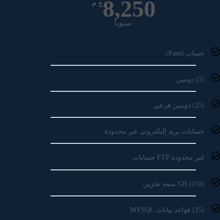
8,250
ج م
سنويا
حساب cPanel
(5) دومين
(25) دومين فرعي
حسابات بريد إليكتروني غير محدودة
غير محدودة FTP حسابات
(150) GB سعة تخزين
(25) قواعد بيانات MYSQL