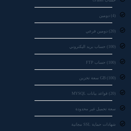
حساب cPanel
(4) دومين
(20) دومين فرعي
(100) حساب بريد اليكتروني
(100) حساب FTP
(100) GB سعة تخزين
(20) قواعد بيانات MYSQL
سعة تحميل غير محدودة
شهادات حماية SSL مجانية