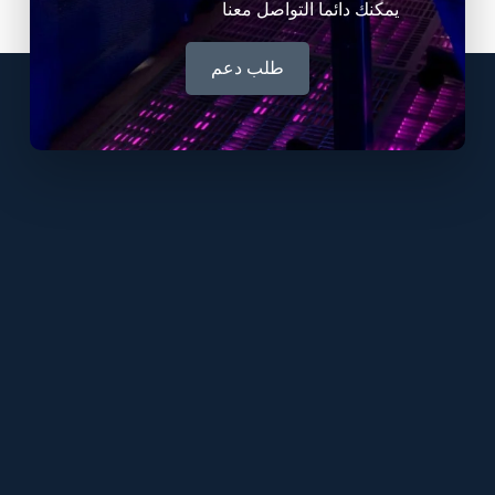
يمكنك دائما التواصل معنا
طلب دعم
Buy cheap website traffic
Best Automated Bot Traffic
Impact-Site-Verification: cb2b9c59-e8b9-4756-b652-
e89d171ddc80